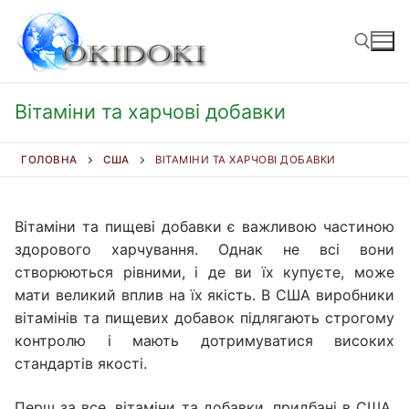
Перейти
до
вмісту
Вітаміни та харчові добавки
Пошук:
ГОЛОВНА
США
ВІТАМІНИ ТА ХАРЧОВІ ДОБАВКИ
Вітаміни та пищеві добавки є важливою частиною
здорового харчування. Однак не всі вони
створюються рівними, і де ви їх купуєте, може
мати великий вплив на їх якість. В США виробники
вітамінів та пищевих добавок підлягають строгому
контролю і мають дотримуватися високих
стандартів якості.
Перш за все, вітаміни та добавки, придбані в США,